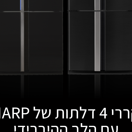
תות של SHARP
עם הלב ההיברידי