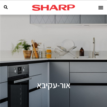
אור-עקיבא