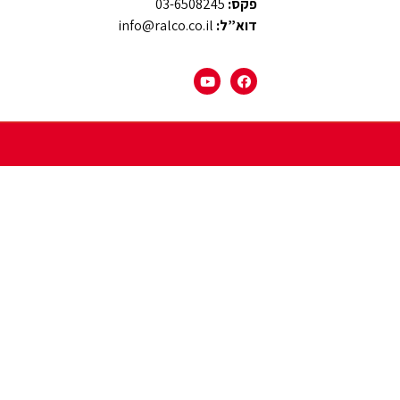
פקס:
03-6508245
דוא”ל:
info@ralco.co.il