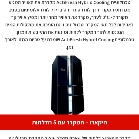
טכנולוגיית ActiFresh Hybrid Cooling מקררת את האוויר המגיע
ממדחס המקרר דרך לוח הקירור ההיברידי. לוח האלומיניום בפנים
מקורר ל- 0°C לערך, מקרר את האוויר מהר יותר ומפיץ אוויר קר
באחידות לכל תאי המקרר. טכנולוגיה זו גם הופכת את מולקולות המים
הנכנסות לתוך המקרר ללחות ומונעת את התייבשות המזון.
טכנולוגייתActiFresh Hybrid Cooling שומרת על טריות המזון לאורך
זמן.
היקארו – המקרר עם 5 הדלתות
מקרר היקארו 5 דלתות של שארפ משלב עיצוב מתקדם, טכנולוגיה