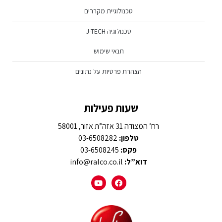
טכנולוגיית מקררים
טכנולוגיה J-TECH
תנאי שימוש
הצהרת פרטיות על נתונים
שעות פעילות
רח’ המצודה 31 אזה”ת אזור, 58001
טלפון:
03-6508282
פקס:
03-6508245
דוא”ל:
info@ralco.co.il