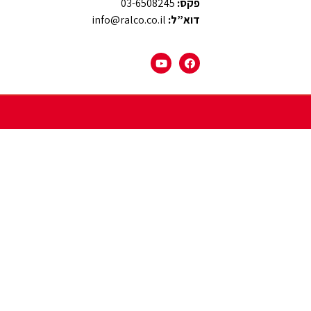
פקס:
03-6508245
דוא”ל:
info@ralco.co.il