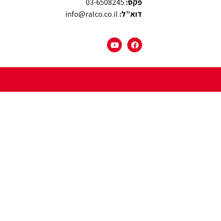
פקס:
03-6508245
דוא”ל:
info@ralco.co.il