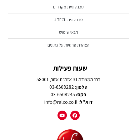
טכנולוגיית מקררים
טכנולוגיה J-TECH
תנאי שימוש
הצהרת פרטיות על נתונים
שעות פעילות
רח’ המצודה 31 אזה”ת אזור, 58001
טלפון:
03-6508282
פקס:
03-6508245
דוא”ל:
info@ralco.co.il