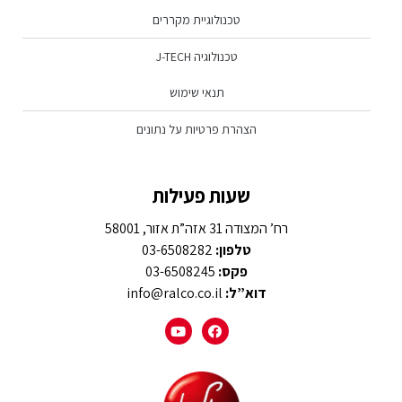
טכנולוגיית מקררים
טכנולוגיה J-TECH
תנאי שימוש
הצהרת פרטיות על נתונים
שעות פעילות
רח’ המצודה 31 אזה”ת אזור, 58001
טלפון:
03-6508282
פקס:
03-6508245
דוא”ל:
info@ralco.co.il