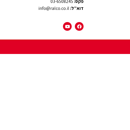
פקס:
03-6508245
דוא”ל:
info@ralco.co.il