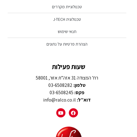
טכנולוגיית מקררים
טכנולוגיה J-TECH
תנאי שימוש
הצהרת פרטיות על נתונים
שעות פעילות
רח’ המצודה 31 אזה”ת אזור, 58001
טלפון:
03-6508282
פקס:
03-6508245
דוא”ל:
info@ralco.co.il