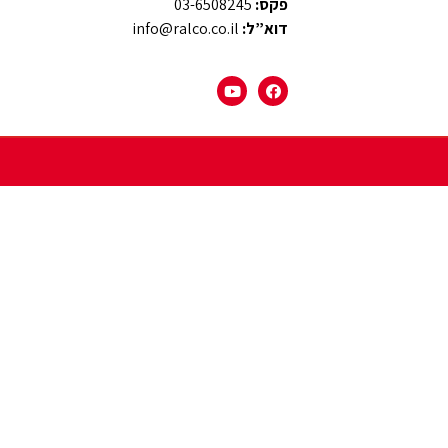
פקס:
03-6508245
דוא”ל:
info@ralco.co.il