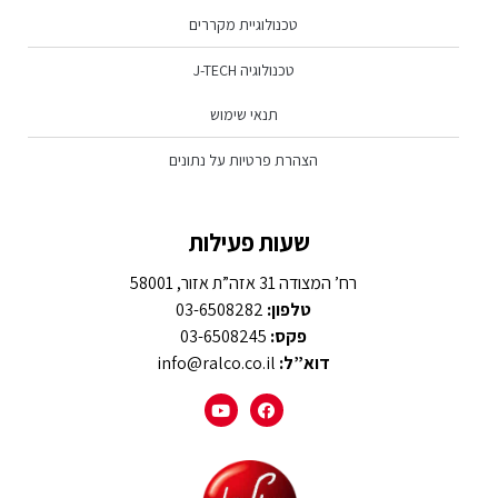
טכנולוגיית מקררים
טכנולוגיה J-TECH
תנאי שימוש
הצהרת פרטיות על נתונים
שעות פעילות
רח’ המצודה 31 אזה”ת אזור, 58001
טלפון:
03-6508282
פקס:
03-6508245
דוא”ל:
info@ralco.co.il