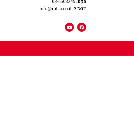
פקס:
03-6508245
דוא”ל:
info@ralco.co.il