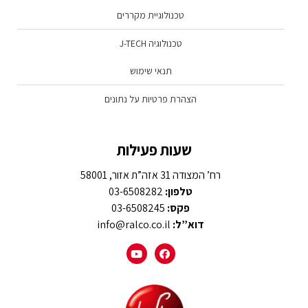
טכנולוגיית מקררים
טכנולוגיה J-TECH
תנאי שימוש
הצהרת פרטיות על נתונים
שעות פעילות
רח’ המצודה 31 אזה”ת אזור, 58001
טלפון:
03-6508282
פקס:
03-6508245
דוא”ל:
info@ralco.co.il