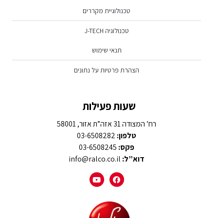
טכנולוגיית מקררים
טכנולוגיה J-TECH
תנאי שימוש
הצהרת פרטיות על נתונים
שעות פעילות
רח’ המצודה 31 אזה”ת אזור, 58001
טלפון:
03-6508282
פקס:
03-6508245
דוא”ל:
info@ralco.co.il