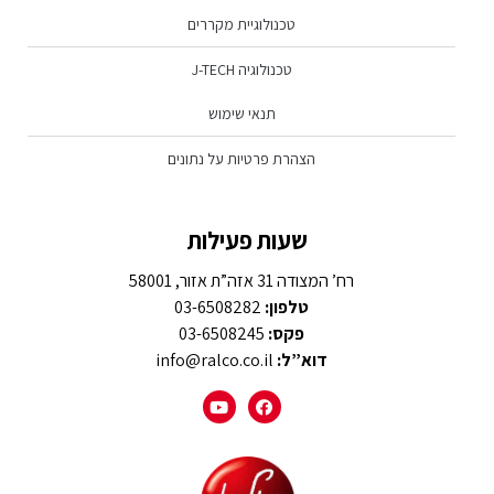
טכנולוגיית מקררים
טכנולוגיה J-TECH
תנאי שימוש
הצהרת פרטיות על נתונים
שעות פעילות
רח’ המצודה 31 אזה”ת אזור, 58001
טלפון:
03-6508282
פקס:
03-6508245
דוא”ל:
info@ralco.co.il