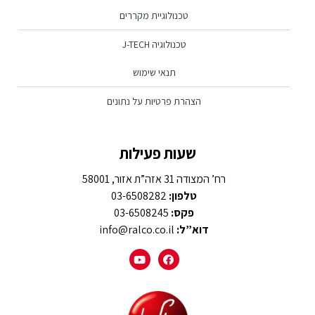
טכנולוגיית מקררים
טכנולוגיה J-TECH
תנאי שימוש
הצהרת פרטיות על נתונים
שעות פעילות
רח’ המצודה 31 אזה”ת אזור, 58001
טלפון:
03-6508282
פקס:
03-6508245
דוא”ל:
info@ralco.co.il