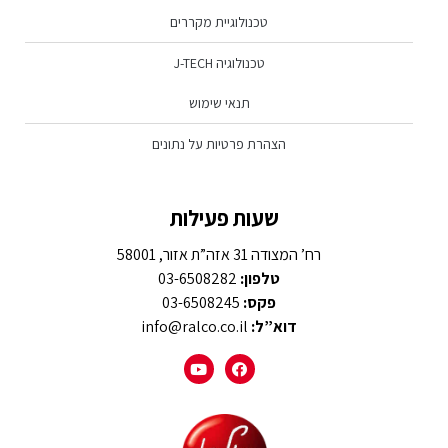
טכנולוגיית מקררים
טכנולוגיה J-TECH
תנאי שימוש
הצהרת פרטיות על נתונים
שעות פעילות
רח’ המצודה 31 אזה”ת אזור, 58001
טלפון:
03-6508282
פקס:
03-6508245
דוא”ל:
info@ralco.co.il