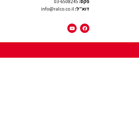
פקס:
03-6508245
דוא”ל:
info@ralco.co.il