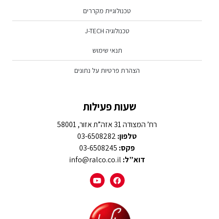
טכנולוגיית מקררים
טכנולוגיה J-TECH
תנאי שימוש
הצהרת פרטיות על נתונים
שעות פעילות
רח’ המצודה 31 אזה”ת אזור, 58001
טלפון:
03-6508282
פקס:
03-6508245
דוא”ל:
info@ralco.co.il