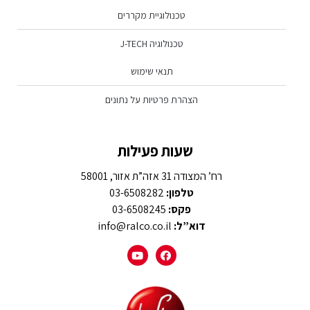
טכנולוגיית מקררים
טכנולוגיה J-TECH
תנאי שימוש
הצהרת פרטיות על נתונים
שעות פעילות
רח’ המצודה 31 אזה”ת אזור, 58001
טלפון:
03-6508282
פקס:
03-6508245
דוא”ל:
info@ralco.co.il