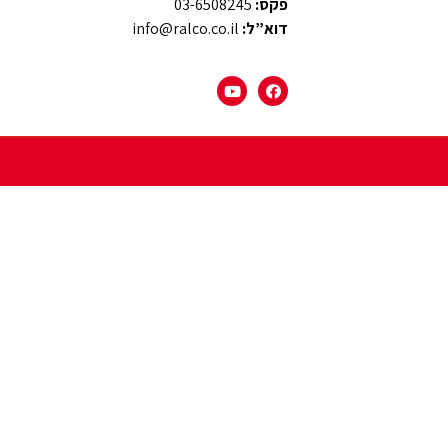
פקס:
03-6508245
דוא”ל:
info@ralco.co.il