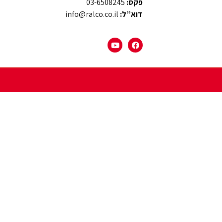
פקס:
03-6508245
דוא”ל:
info@ralco.co.il