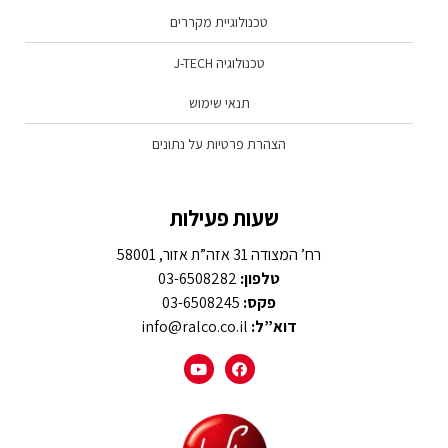
טכנולוגיית מקררים
טכנולוגיה J-TECH
תנאי שימוש
הצהרת פרטיות על נתונים
שעות פעילות
רח’ המצודה 31 אזה”ת אזור, 58001
טלפון:
03-6508282
פקס:
03-6508245
דוא”ל:
info@ralco.co.il