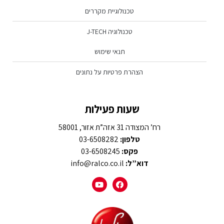
טכנולוגיית מקררים
טכנולוגיה J-TECH
תנאי שימוש
הצהרת פרטיות על נתונים
שעות פעילות
רח’ המצודה 31 אזה”ת אזור, 58001
טלפון:
03-6508282
פקס:
03-6508245
דוא”ל:
info@ralco.co.il