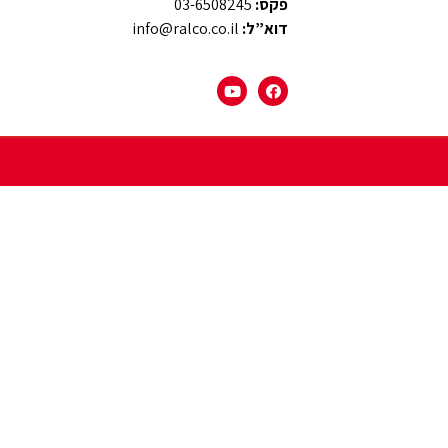
פקס:
03-6508245
דוא”ל:
info@ralco.co.il