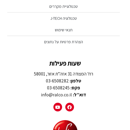
טכנולוגיית מקררים
טכנולוגיה J-TECH
תנאי שימוש
הצהרת פרטיות על נתונים
שעות פעילות
רח’ המצודה 31 אזה”ת אזור, 58001
טלפון:
03-6508282
פקס:
03-6508245
דוא”ל:
info@ralco.co.il