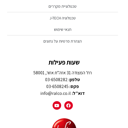
טכנולוגיית מקררים
טכנולוגיה J-TECH
תנאי שימוש
הצהרת פרטיות על נתונים
שעות פעילות
רח’ המצודה 31 אזה”ת אזור, 58001
טלפון:
03-6508282
פקס:
03-6508245
דוא”ל:
info@ralco.co.il