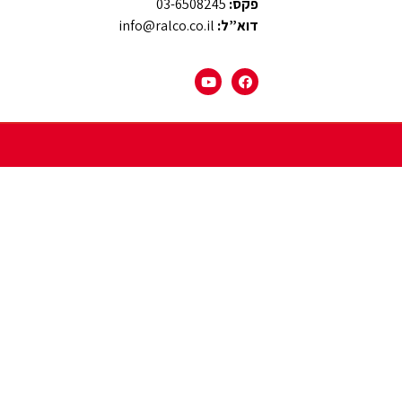
פקס:
03-6508245
דוא”ל:
info@ralco.co.il