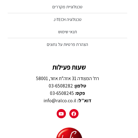
טכנולוגיית מקררים
טכנולוגיה J-TECH
תנאי שימוש
הצהרת פרטיות על נתונים
שעות פעילות
רח’ המצודה 31 אזה”ת אזור, 58001
טלפון:
03-6508282
פקס:
03-6508245
דוא”ל:
info@ralco.co.il