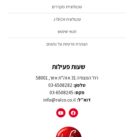
טכנולוגיית מקררים
טכנולוגיה J-TECH
תנאי שימוש
הצהרת פרטיות על נתונים
שעות פעילות
רח’ המצודה 31 אזה”ת אזור, 58001
טלפון:
03-6508282
פקס:
03-6508245
דוא”ל:
info@ralco.co.il