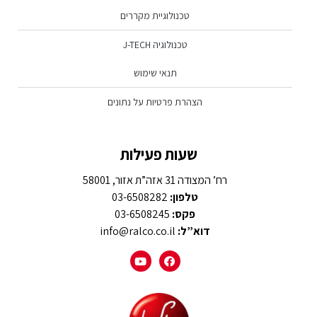
טכנולוגיית מקררים
טכנולוגיה J-TECH
תנאי שימוש
הצהרת פרטיות על נתונים
שעות פעילות
רח’ המצודה 31 אזה”ת אזור, 58001
טלפון:
03-6508282
פקס:
03-6508245
דוא”ל:
info@ralco.co.il