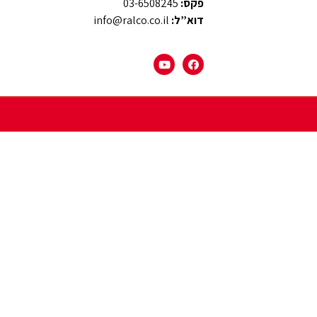
פקס:
03-6508245
דוא”ל:
info@ralco.co.il