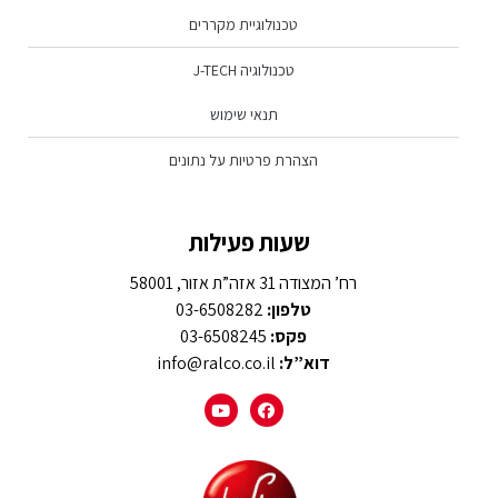
טכנולוגיית מקררים
טכנולוגיה J-TECH
תנאי שימוש
הצהרת פרטיות על נתונים
שעות פעילות
רח’ המצודה 31 אזה”ת אזור, 58001
טלפון:
03-6508282
פקס:
03-6508245
דוא”ל:
info@ralco.co.il