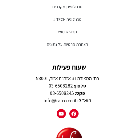
טכנולוגיית מקררים
טכנולוגיה J-TECH
תנאי שימוש
הצהרת פרטיות על נתונים
שעות פעילות
רח’ המצודה 31 אזה”ת אזור, 58001
טלפון:
03-6508282
פקס:
03-6508245
דוא”ל:
info@ralco.co.il