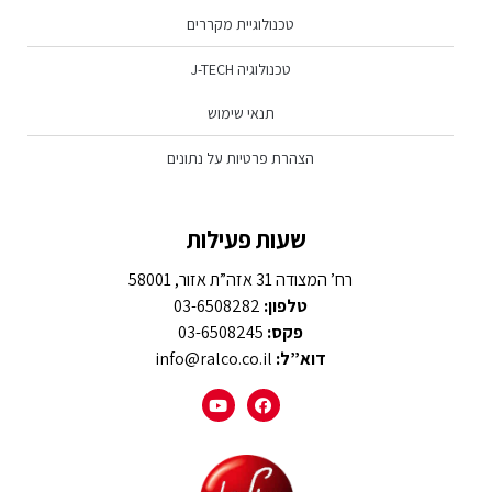
טכנולוגיית מקררים
טכנולוגיה J-TECH
תנאי שימוש
הצהרת פרטיות על נתונים
שעות פעילות
רח’ המצודה 31 אזה”ת אזור, 58001
טלפון:
03-6508282
פקס:
03-6508245
דוא”ל:
info@ralco.co.il