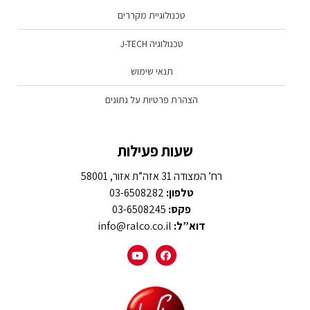
טכנולוגיית מקררים
טכנולוגיה J-TECH
תנאי שימוש
הצהרת פרטיות על נתונים
שעות פעילות
רח’ המצודה 31 אזה”ת אזור, 58001
טלפון:
03-6508282
פקס:
03-6508245
דוא”ל:
info@ralco.co.il