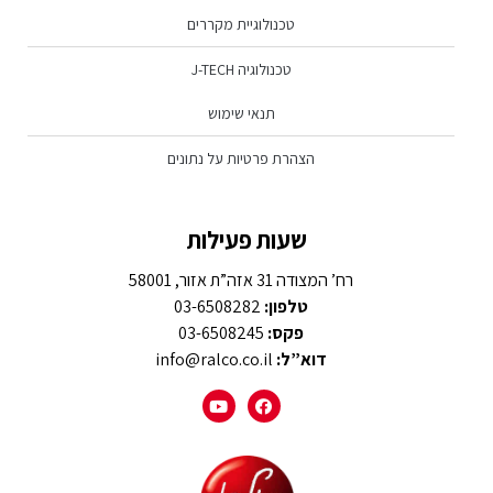
טכנולוגיית מקררים
טכנולוגיה J-TECH
תנאי שימוש
הצהרת פרטיות על נתונים
שעות פעילות
רח’ המצודה 31 אזה”ת אזור, 58001
טלפון:
03-6508282
פקס:
03-6508245
דוא”ל:
info@ralco.co.il